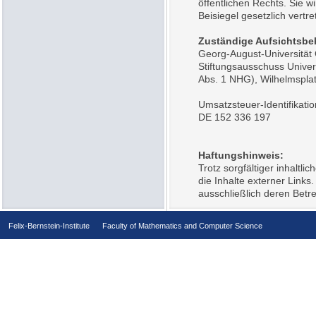
öffentlichen Rechts. Sie wi
Beisiegel gesetzlich vertre
Zuständige Aufsichtsbe
Georg-August-Universität G
Stiftungsausschuss Univers
Abs. 1 NHG), Wilhelmspla
Umsatzsteuer-Identifikat
DE 152 336 197
Haftungshinweis:
Trotz sorgfältiger inhaltl
die Inhalte externer Links.
ausschließlich deren Betre
Felix-Bernstein-Institute
Faculty of Mathematics and Computer Science